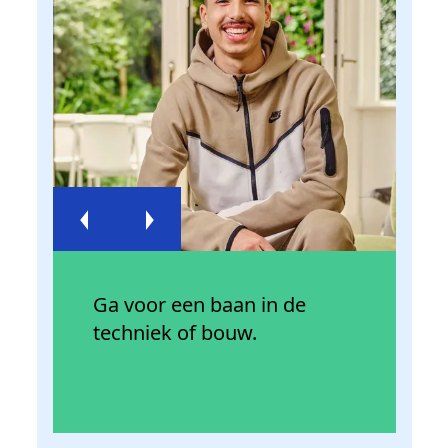
Previous
Next
P
Ga voor een baan in de
W
techniek of bouw.